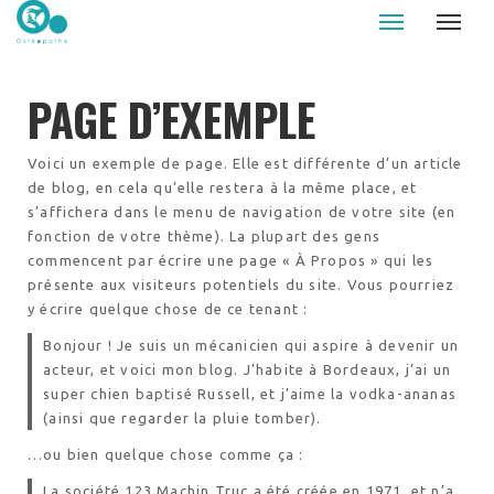
Le Palud osteopathe - Auray - Caudan
PAGE D’EXEMPLE
Voici un exemple de page. Elle est différente d’un article
de blog, en cela qu’elle restera à la même place, et
s’affichera dans le menu de navigation de votre site (en
fonction de votre thème). La plupart des gens
commencent par écrire une page « À Propos » qui les
présente aux visiteurs potentiels du site. Vous pourriez
y écrire quelque chose de ce tenant :
Bonjour ! Je suis un mécanicien qui aspire à devenir un
acteur, et voici mon blog. J’habite à Bordeaux, j’ai un
super chien baptisé Russell, et j’aime la vodka-ananas
(ainsi que regarder la pluie tomber).
…ou bien quelque chose comme ça :
La société 123 Machin Truc a été créée en 1971, et n’a