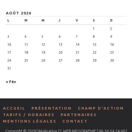
AOÛT 2026
L
M
M
J
V
S
D
1
2
3
4
5
6
7
8
9
10
11
12
13
14
15
16
17
18
19
20
21
22
23
24
25
26
27
28
29
30
31
« Fév
ACCUEIL
PRÉSENTATION
CHAMP D’ACTION
TARIFS / HORAIRES
PARTENAIRES
MENTIONS LÉGALES
CONTACT
Copyright © 2019 | Réalisation CL WEB INFOGRAPHIE | 06-16-54-14-60 |